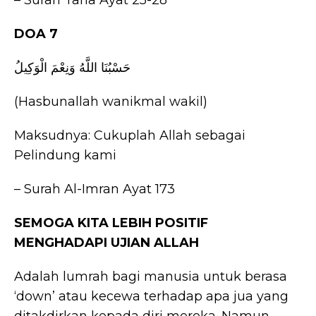
– Surah Taha Ayat 25-28
DOA 7
حَسْبُنَا اللَّهُ وَنِعْمَ الْوَكِيلُ
(Hasbunallah wanikmal wakil)
Maksudnya: Cukuplah Allah sebagai
Pelindung kami
– Surah Al-Imran Ayat 173
SEMOGA KITA LEBIH POSITIF
MENGHADAPI UJIAN ALLAH
Adalah lumrah bagi manusia untuk berasa
‘down’ atau kecewa terhadap apa jua yang