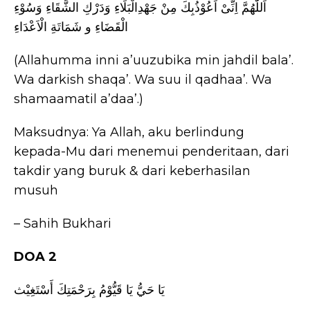
اَللّٰهُمَّ اِنِّىْ اَعُوْذُبِكَ مِنْ جَهْدِالْبَلَاءِ وَدَرْكِ الشَّقَاءِ وَسُوْءِ
الْقَضَاءِ و شَمَاتَةِ الْاَعْدَاءِ
(Allahumma inni a’uuzubika min jahdil bala’.
Wa darkish shaqa’. Wa suu il qadhaa’. Wa
shamaamatil a’daa’.)
Maksudnya: Ya Allah, aku berlindung
kepada-Mu dari menemui penderitaan, dari
takdir yang buruk & dari keberhasilan
musuh
– Sahih Bukhari
DOA 2
يَا حَيُّ يَا قَيُّوْمُ بِرَحْمَتِكَ أَسْتَغِيْث