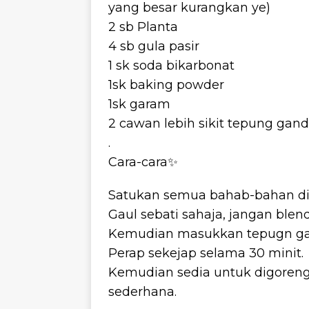
yang besar kurangkan ye)
2 sb Planta
4 sb gula pasir
1 sk soda bikarbonat
1sk baking powder
1sk garam
2 cawan lebih sikit tepung ga
.
Cara-cara✨
Satukan semua bahab-bahan di
Gaul sebati sahaja, jangan blend
Kemudian masukkan tepugn gan
Perap sekejap selama 30 minit.
Kemudian sedia untuk digoren
sederhana.