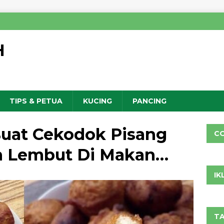
H
TIPS & PETUA
KUCING
PANCING
Buat Cekodok Pisang
C
n Lembut Di Makan…
IK
TA